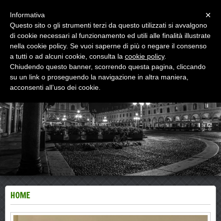
Menu
×
Informativa
Questo sito o gli strumenti terzi da questo utilizzati si avvalgono
di cookie necessari al funzionamento ed utili alle finalità illustrate
di Lana Geom. Fabio Alessio
nella cookie policy. Se vuoi saperne di più o negare il consenso
compravendite e locazioni , registrazioni telematiche
contratti , APE , prat. catasto
a tutti o ad alcuni cookie, consulta la
cookie policy
.
Chiudendo questo banner, scorrendo questa pagina, cliccando
su un link o proseguendo la navigazione in altra maniera,
acconsenti all’uso dei cookie.
HOME