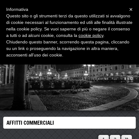
Menu
×
Informativa
Questo sito o gli strumenti terzi da questo utilizzati si avvalgono
di cookie necessari al funzionamento ed utili alle finalità illustrate
di Lana Geom. Fabio Alessio
nella cookie policy. Se vuoi saperne di più o negare il consenso
compravendite e locazioni , registrazioni telematiche
contratti , APE , prat. catasto
a tutti o ad alcuni cookie, consulta la
cookie policy
.
Chiudendo questo banner, scorrendo questa pagina, cliccando
su un link o proseguendo la navigazione in altra maniera,
acconsenti all’uso dei cookie.
AFFITTI COMMERCIALI
»